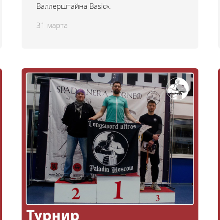
Валлерштайна Basic».
31 марта