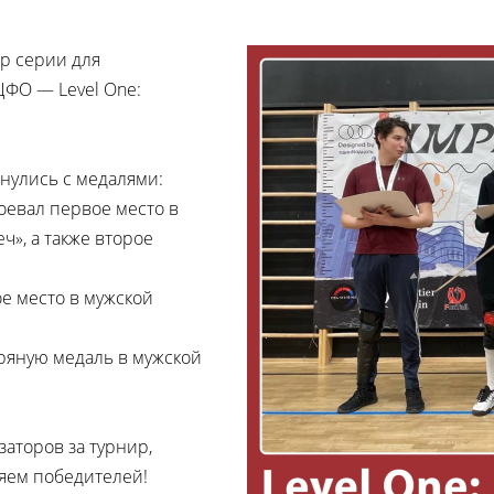
ир серии для
ФО — Level One:
рнулись с медалями:
оевал первое место в
», а также второе
е место в мужской
ряную медаль в мужской
аторов за турнир,
ляем победителей!