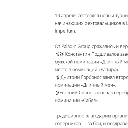
13 апреля состоялся новый турн
начинающих фехтовальщиков в Ц
Imperium.
От Paladin Group сражались и ве
🥇🥈 Константин Подшивалов зав
мужской номинации «Длинный меч
место в номинации «Рапира».
🥈 Дмитрий Горбонос занял второ
номинации «Длинный меч».
🥈Евгений Сивов завоевал сереб
номинации «Сабля».
Традиционно благодарим организ
соперников — за бои, и поздрав