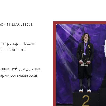
серии HEMA League,
ин, тренер — Вадим
даль в женской
новых побед и удачных
дарим организаторов