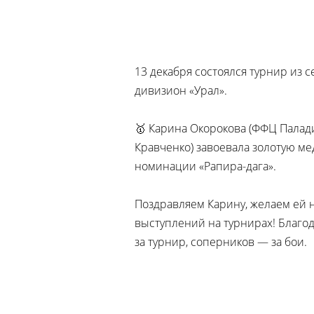
13 декабря состоялся турнир из 
дивизион «Урал».
🥇 Карина Окорокова (ФФЦ Палад
Кравченко) завоевала золотую ме
номинации «Рапира-дага».
Поздравляем Карину, желаем ей 
выступлений на турнирах! Благо
за турнир, соперников — за бои.