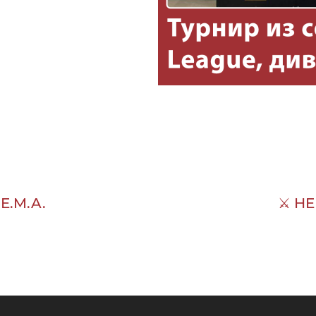
E.M.A.
⚔ HE