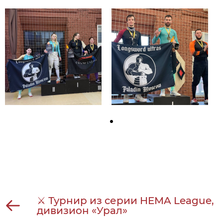
⚔ Турнир из серии HEMA League,
дивизион «Урал»