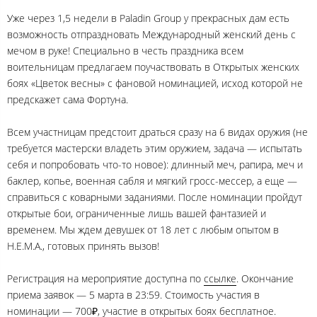
Уже через 1,5 недели в Paladin Group у прекрасных дам есть
возможность отпраздновать Международный женский день с
мечом в руке! Специально в честь праздника всем
воительницам предлагаем поучаствовать в Открытых женских
боях «Цветок весны» с фановой номинацией, исход которой не
предскажет сама Фортуна.
Всем участницам предстоит драться сразу на 6 видах оружия (не
требуется мастерски владеть этим оружием, задача — испытать
себя и попробовать что-то новое): длинный меч, рапира, меч и
баклер, копье, военная сабля и мягкий гросс-мессер, а еще —
справиться с коварными заданиями. После номинации пройдут
открытые бои, ограниченные лишь вашей фантазией и
временем. Мы ждем девушек от 18 лет с любым опытом в
H.E.M.A., готовых принять вызов!
Регистрация на мероприятие доступна по
ссылке
. Окончание
приема заявок — 5 марта в 23:59. Стоимость участия в
номинации — 700₽, участие в открытых боях бесплатное.