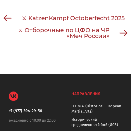
⚔ KatzenKampf Octoberfecht 2025
⚔ Отборочные по ЦФО на ЧР
«Меч России»
НАПРАВЛЕНИЯ
H.E.M.A. (Historical European
+7 (977) 394-29-56
Martial Arts)
Исторический
ежедневно с 10:00 до 22:00
средневековый бой (ИСБ)