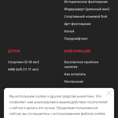
Историческое фехтование
Федершверт (длинный меч)
Спортивный ножевой бой
Арт-фехтование
Копьё
Пауэрлифтинг
ДЕТЯМ
ИНФОРМАЦИЯ
Спортмеч (6-18 лет)
Бесплатное пробное
занятие
HMB Soft (11-17 лет)
Как оплатить
Расписание
Цены
Мы используем cookies и другие средства аналитики. Это
Контакты
позволяет нам анализировать взаимодействие посетителей
Политика обработки
с сайтом и делать его лучше. Продолжая пользоваться
персональных данных
сайтом, вы соглашаетесь с использованием файлов cookies