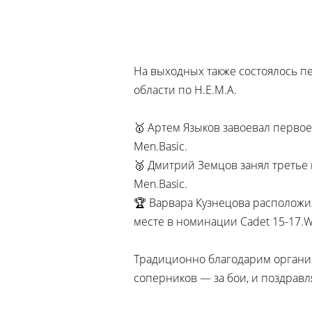
На выходных также состоялось п
области по H.E.M.A.
🥇 Артем Языков завоевал перво
Men.Basic.
🥉 Дмитрий Земцов занял третье
Men.Basic.
🏆 Варвара Кузнецова расположи
месте в номинации Cadet 15-17.
Традиционно благодарим организ
соперников — за бои, и поздрав