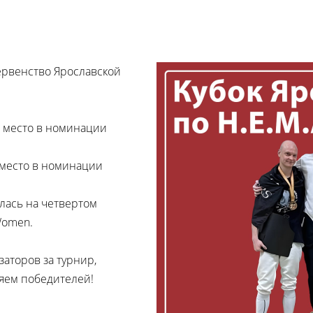
ервенство Ярославской
е место в номинации
 место в номинации
лась на четвертом
Women.
аторов за турнир,
ляем победителей!