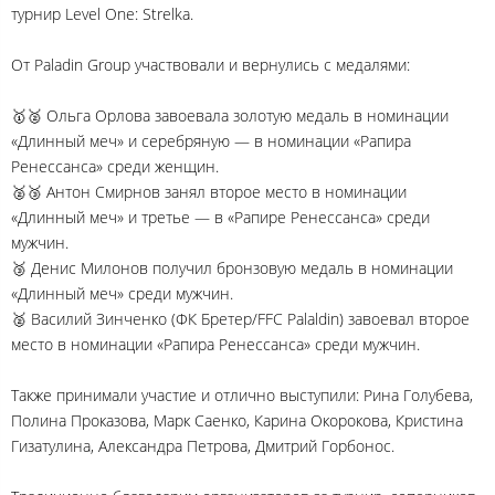
турнир Level One: Strelka.
От Paladin Group участвовали и вернулись с медалями:
🥇🥈 Ольга Орлова завоевала золотую медаль в номинации
«Длинный меч» и серебряную — в номинации «Рапира
Ренессанса» среди женщин.
🥈🥉 Антон Смирнов занял второе место в номинации
«Длинный меч» и третье — в «Рапире Ренессанса» среди
мужчин.
🥉 Денис Милонов получил бронзовую медаль в номинации
«Длинный меч» среди мужчин.
🥈 Василий Зинченко (ФК Бретер/FFC Palaldin) завоевал второе
место в номинации «Рапира Ренессанса» среди мужчин.
Также принимали участие и отлично выступили: Рина Голубева,
Полина Проказова, Марк Саенко, Карина Окорокова, Кристина
Гизатулина, Александра Петрова, Дмитрий Горбонос.