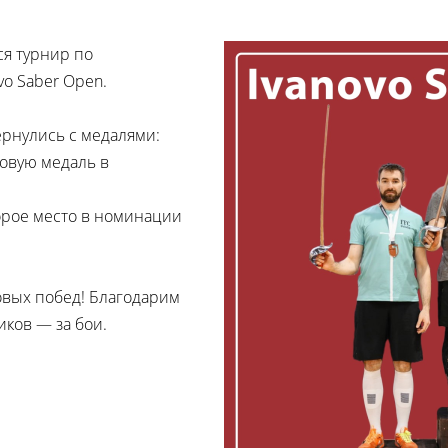
я турнир по
o Saber Open.
ернулись с медалями:
овую медаль в
торое место в номинации
овых побед! Благодарим
иков — за бои.