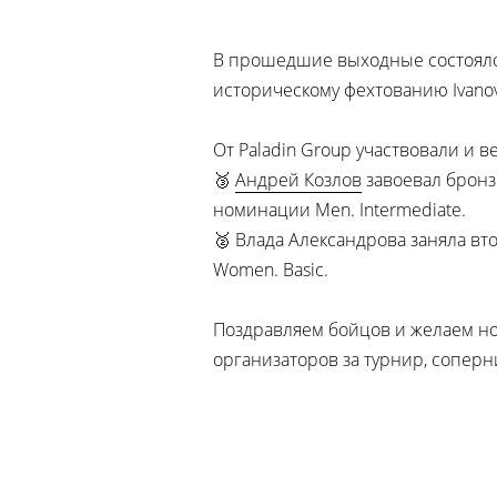
В прошедшие выходные состоялс
историческому фехтованию Ivanov
От Paladin Group участвовали и в
🥉
Андрей Козлов
завоевал бронз
номинации Men. Intermediate.
🥈 Влада Александрова заняла в
Women. Basic.
Поздравляем бойцов и желаем н
организаторов за турнир, соперн