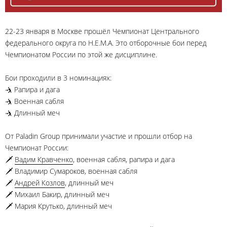
22-23 января в Москве прошёл Чемпионат Центрального
федерального округа по H.E.M.A. Это отборочные бои перед
Чемпионатом России по этой же дисциплине.
Бои проходили в 3 номинациях:
🤺 Рапира и дага
🤺 Военная сабля
🤺 Длинный меч
От Paladin Group принимали участие и прошли отбор на
Чемпионат России:
🗡
Вадим Кравченко
, военная сабля, рапира и дага
🗡 Владимир Сумароков, военная сабля
🗡
Андрей Козлов
, длинный меч
🗡 Михаил Бакир, длинный меч
🗡 Мария Крутько, длинный меч