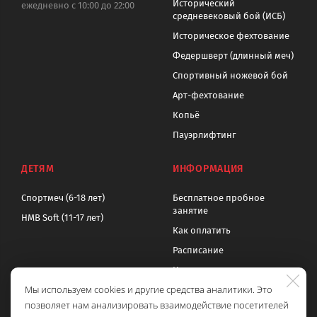
Исторический
ежедневно с 10:00 до 22:00
средневековый бой (ИСБ)
Историческое фехтование
Федершверт (длинный меч)
Спортивный ножевой бой
Арт-фехтование
Копьё
Пауэрлифтинг
ДЕТЯМ
ИНФОРМАЦИЯ
Спортмеч (6-18 лет)
Бесплатное пробное
занятие
HMB Soft (11-17 лет)
Как оплатить
Расписание
Цены
Мы используем cookies и другие средства аналитики. Это
Контакты
позволяет нам анализировать взаимодействие посетителей
Политика обработки