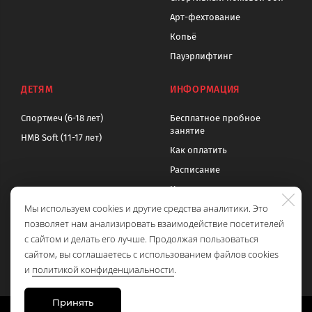
Арт-фехтование
Копьё
Пауэрлифтинг
ДЕТЯМ
ИНФОРМАЦИЯ
Спортмеч (6-18 лет)
Бесплатное пробное
занятие
HMB Soft (11-17 лет)
Как оплатить
Расписание
Цены
Мы используем cookies и другие средства аналитики. Это
Контакты
позволяет нам анализировать взаимодействие посетителей
Политика обработки
с сайтом и делать его лучше. Продолжая пользоваться
персональных данных
сайтом, вы соглашаетесь с использованием файлов cookies
и
политикой конфиденциальности
.
Принять