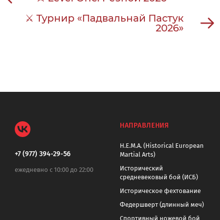
⚔ Турнир «Падвальнай Пастук
2026»
НАПРАВЛЕНИЯ
H.E.M.A. (Historical European
+7 (977) 394-29-56
Martial Arts)
Исторический
ежедневно с 10:00 до 22:00
средневековый бой (ИСБ)
Историческое фехтование
Федершверт (длинный меч)
Спортивный ножевой бой