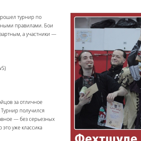
 прошел турнир по
ьными правилами. Бои
артным, а участники —
wS)
ойцов за отличное
. Турнир получился
авное — без серьезных
о это уже классика