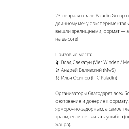
23 февраля в зале Paladin Group
длинному мечу с экспериментал
вышли зрелищными, формат — аз
на высоте!
Призовые места:
🥇 Влад Свекатун (Vier Winden / M
🥈 Андрей Белявский (MwS)
🥉 Илья Осипов (FFC Paladin)
Организаторы благодарят всех б
фехтование и доверие к формату
ярморочно-задорным, а самое гл
травм, если не считать ушибов (н
жанра).