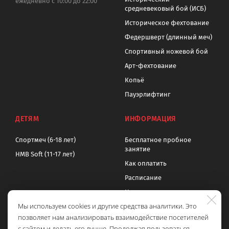
ежедневно с 10:00 до 22:00
средневековый бой (ИСБ)
Историческое фехтование
Федершверт (длинный меч)
Спортивный ножевой бой
Арт-фехтование
Копьё
Пауэрлифтинг
ДЕТЯМ
ИНФОРМАЦИЯ
Спортмеч (6-18 лет)
Бесплатное пробное
занятие
HMB Soft (11-17 лет)
Как оплатить
Расписание
Цены
Мы используем cookies и другие средства аналитики. Это
Контакты
позволяет нам анализировать взаимодействие посетителей
Политика обработки
с сайтом и делать его лучше. Продолжая пользоваться